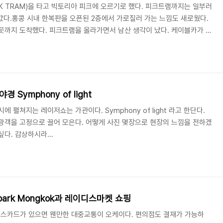
AK TRAM)을 타고 빅토리아 피크에 오르기로 했다. 피크트램까지는 일부러
 갔다.홍콩 시내 한복판을 오픈된 2층에서 가로질러 가는 느낌도 새로웠다.
곳까지 도착했다. 피크트램을 올라가면서 남산 생각이 났다. 케이블카가 있
이고 꼭 타보고 싶은 생각이 드는 무언가는 없는 느낌이다. 빅토리아피크
에 별도로 티켓까지 끊어서 올라갔지만 날씨가 꽝이었다. 비는 안왔지만
리아피크는 꼭 피크트램을 타야만 갈 수 있는 것은 아니다. 이렇게 버스도
고 시내까지 왔다.
 Symphony of light
에 펼쳐지는 레이저쇼는 가관이다. Symphony of light 라고 한단다.
광객을 고정으로 끌어 모은다. 어떻게 사진 몇장으로 현장의 느낌을 전하겠
다. 감상하시라...
park Mongkok과 레이디스마켓 쇼핑
스카드가 있으면 웬만한 대중교통이 오케이다. 편의점도 결재가 가능하