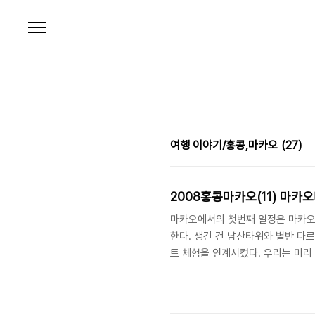
본문 바로가기
여행 이야기/홍콩,마카오
(27)
2008홍콩마카오(11) 마카오타
마카오에서의 첫번째 일정은 마카오
한다. 생긴 건 남산타워와 별반 다
트 체험을 연계시켰다. 우리는 미리
녁을 먹었다. 그런데 이 놈의 날씨
날씨 덕에 막상 위에서는 밖이 하나
는 많이 미치지 못했다. 향신료 가