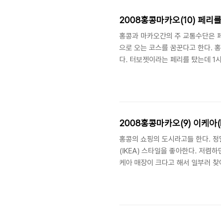
보다 조금 나았다고 하면 너무한걸까.
2008홍콩마카오(10) 페리
홍콩과 마카오간의 주 교통수단은 페
으로 오는 코스를 꿈꾼다고 한다. 
다. 터보젯이라는 페리를 탔는데 1시
은 없고, 실내 좌석은 비행기 이코
밖을 나가니 여러 호텔에서 나온 버스
Hotel Macau). 작은 호텔이
깔끔한 것 같다.
2008홍콩마카오(9) 이케아(I
홍콩의 쇼핑의 도시라고들 한다. 정
(IKEA) 스타일을 좋아한다. 저렴
케아 매장이 크다고 해서 일부러 찾
드인데 1943년에 스웨덴의 알름훌트(
네덜란드의 라이덴(Leiden)에 있다