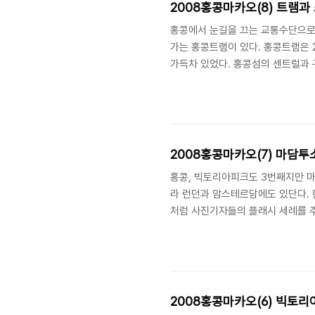
2008홍콩마카오(8) 트램과
홍콩에서 눈길을 끄는 교통수단으로
가는 홍콩트램이 있다. 홍콩트램은
가득차 있었다. 홍콩섬의 센트럴과 
아항을 가로질러 센트럴과 침사추이를
도밖에 안걸려서 그런지 이용하는 사
2008홍콩마카오(7) 마담투소(
홍콩, 빅토리아피크도 3번째지만 
라 런던과 암스테르담에도 있단다. 
처럼 사진기자들의 플래시 세례를 주
벨장국영 미국 대통령 부시 후진타
어 있다. 마릴린 몬로여명 퀸의 프
2008홍콩마카오(6) 빅토리