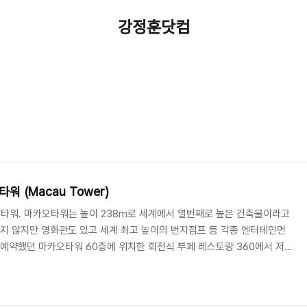
강정훈닷컴
워 (Macau Tower)
타워. 마카오타워는 높이 238m로 세계에서 열번째로 높은 건축물이라고
르지 않지만 영화관도 있고 세계 최고 높이의 번지점프 등 각종 엔터테인먼
 예약했던 마카오타워 60층에 위치한 회전식 부페 레스토랑 360에서 저
... 엘리베이터를 타고 올라갈때만 하도 밖이 뿌였게 보였지만 안개로 가득한
도 보이지 않았다. 그래도 부페는 그럴듯 하긴 했는데 서울의 호텔 수준에
득한 음식이 입맛에 맞지 않았던 이유도 있었겠지만 동네 예식장 부페 수준