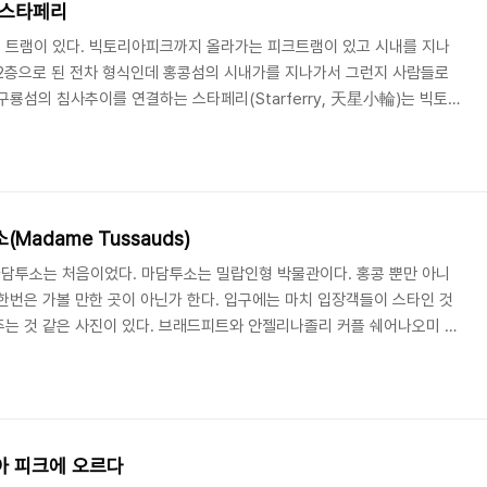
 스타페리
 트램이 있다. 빅토리아피크까지 올라가는 피크트램이 있고 시내를 지나
 2층으로 된 전차 형식인데 홍콩섬의 시내가를 지나가서 그런지 사람들로
구룡섬의 침사추이를 연결하는 스타페리(Starferry, 天星小輪)는 빅토리
 오간다. 섬을 건너는데는 다리도 있고 지하철도 있지만 배로도 8분 정
람도 많고 관광객들도 꼭 한번씩은 타보게 된다.
Madame Tussauds)
마담투소는 처음이었다. 마담투소는 밀랍인형 박물관이다. 홍콩 뿐만 아니
한번은 가볼 만한 곳이 아닌가 한다. 입구에는 마치 입장객들이 스타인 것
는 것 같은 사진이 있다. 브래드피트와 안젤리나졸리 커플 쉐어나오미 캠
오 중국 주석한국인으로는 유일하게 배용준이 겨울연가를 배경으로 전시되
래디머큐리..그리고..나 마이클잭슨 매염방 비틀즈 엘비스 프레슬리
아 피크에 오르다