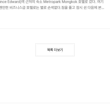
nce Edward)역 근처의 숙소 Metropark Mongkok 호텔로 갔다. 여기
웬만한 비즈니스급 호텔로는 별로 손색없다.짐을 풀고 잠시 쉰 다음에 본격
처의 레이디스마켓. 옷이나 신발 같이 주로 여자들이 좋아할 물건들이 많긴
목록 더보기