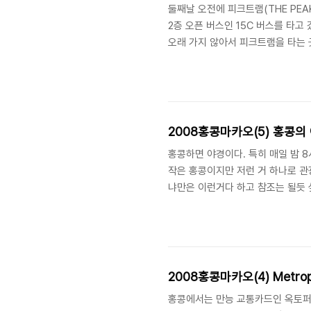
둘째날 오전에 피크트램(THE PE
2층 오픈 버스인 15C 버스를 타고
오래 가지 않아서 피크트램을 타는 
기는 하지만 좀더 한국적이고 낭만적
까지 올라갔으니 전망을 봐줘야겠기
잔뜩 흐려서 보이는게 없었다. 빅토
다닌다. 내려올때는 15번 버스를 타
2008홍콩마카오(5) 홍콩의 야경
홍콩하면 야경이다. 특히 매일 밤 8시
작은 홍콩이지만 저런 거 하나로 관
냐만은 이런거다 하고 참조는 될듯 싶
2008홍콩마카오(4) Metro
홍콩에서는 만능 교통카드인 옥토퍼