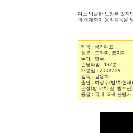
다소 남발한 느낌은 있지만
의 이재학이 음악감독을 맡
제목 : 국가대표
장르 : 드라마, 코미디
국가 : 한국
런닝타임 : 137분
개봉일 : 2009.7.29
감독 : 김용화
출연 : 하정우(밥/차헌태)
은성(방 코치 딸, 방수연
등급 : 국내 12세 관람가