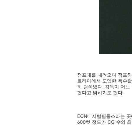
점프대를 내려오다 점프하는
트리아에서 도입한 특수촬영
히 담아냈다. 감독이 어느
했다고 밝히기도 했다.
EON디지털필름스라는 곳에
600컷 정도가 CG 수의