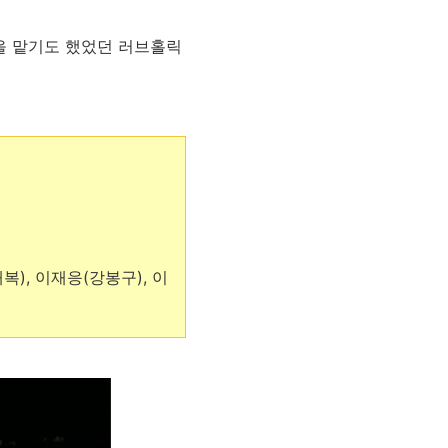
을 맡기도 했었던 러브홀릭
복), 이재응(강봉구), 이