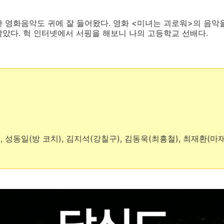
 영화음악도 귀에 잘 들어왔다. 영화 <미녀는 괴로워>의 음악
았다. 헉 인터넷에서 서핑을 해보니 나의 고등학교 선배다.
, 성동일(방 코치), 김지석(강칠구), 김동욱(최흥철), 최재환(마재
)