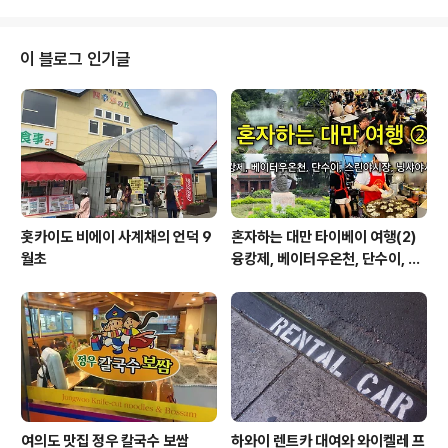
했던 느낌도 있다. 제목..
스쳐지나버리게 되었지만 기록 차원에서 몇가지 느낌을 떠
올려봅니다. 영화를 보기 전에 '박쥐'라는 제목과 송강호라
는 배우에서 저는 웬지 봉준호 영화 '괴물'을 떠올렸던 것
이 블로그 인기글
같습니다. 약간의 블록버스터를 떠올렸던 것이죠. 하지만
영화는 다소 실험적이며 철학과 영화의 다양한 기법을 실
험한 뱀파이어 영화였습니다. 송강호의 연기는 뛰어났지만
영화 보는 내내 만약에 이 영화가 서양에서 만들어진 영화
라면 어떤 평가를 받았을까 하는 생각도 했습..
홋카이도 비에이 사계채의 언덕 9
혼자하는 대만 타이베이 여행(2)
월초
융캉제, 베이터우온천, 단수이, 스
린야시장, 닝샤야시장
여의도 맛집 정우 칼국수 보쌈
하와이 렌트카 대여와 와이켈레 프