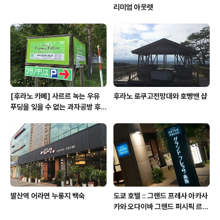
리미엄 아웃렛
[후라노 카페] 사르르 녹는 우유
후라노 로쿠고전망대와 호빵맨 샵
푸딩을 잊을 수 없는 과자공방 후
라노 델리스
발산역 어라연 누룽지 백숙
도쿄 호텔 :: 그랜드 프레사 아카사
카와 오다이바 그랜드 퍼시픽 르
다이바