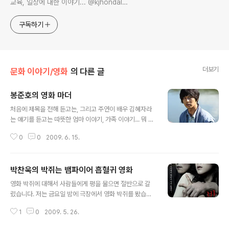
교육, 일상에 대한 이야기... @kjhondal
https://www.youtube.com/@kjhondal
구독하기
더보기
문화 이야기/영화
의 다른 글
봉준호의 영화 마더
글 내용
처음에 제목을 전해 듣고는, 그리고 주연이 배우 김혜자라
는 얘기를 듣고는 따뜻한 엄마 이야기, 가족 이야기... 뭐 그
정도가 떠올려졌다. 하지만 감독이 봉준호고, 또 약간은 영
0
0
2009. 6. 15.
화 '살인의 추억' 분위기가 난다는 얘기를 듣고 그게 아니라
는 것을 알았다. 원빈도 출연한단다. 영화를 보기 전 내가
알고 있었던 정보들 수준이다. 영화는 짜임새 있고 의미 있
박찬욱의 박쥐는 뱀파이어 흡혈귀 영화
는 반전들로 잘 구성되어 있다. 한마디로 식상하지 않은 영
글 내용
화다. 그런데 웬지 아쉬움도 있다. 살인의 추억, 괴물의 봉
영화 박쥐에 대해서 사람들에게 평을 물으면 절반으로 갈
준호 감독이었기에 뭔가 특별함을 기대했던 때문일까. 아
렸습니다. 저는 금요일 밤에 극장에서 영화 박쥐를 봤습니
니면 TV에서만 보던 김혜자라는 배우가 스크린에 낯설기
다. 그리고 오늘 새벽 칸느 영화제에서 영화 박쥐가 심사위
때문일까. 아니면 잘생긴 배우 원빈의 이미지와 어리숙한
1
0
2009. 5. 26.
원상을 탔다는 소식이 들려왔습니다. 주말 아침 들려온 노
배역의 매치가 거슬렸을까. 이야기 전개의 긴박함도 좀 약
무현 대통령의 서거 소식 때문에 영화에 대한 감흥은 그냥