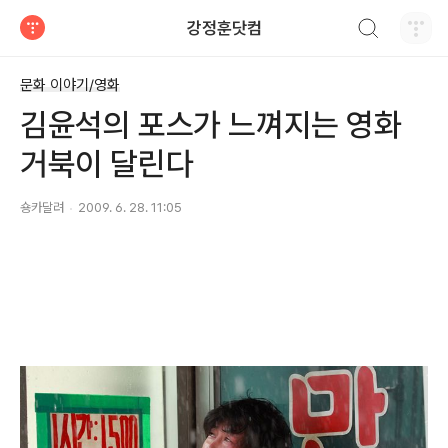
검색하기
강정훈닷컴
티스토리
문화 이야기/영화
김윤석의 포스가 느껴지는 영화
거북이 달린다
숑카달려
2009. 6. 28. 11:05