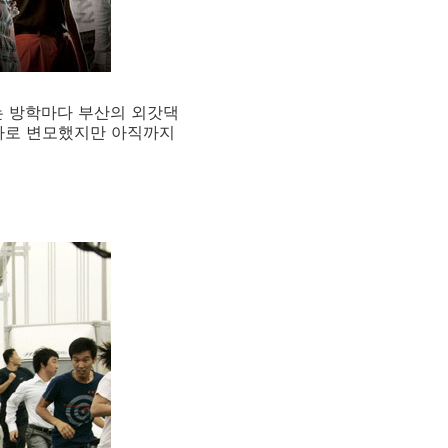
는 방학마다 부산의 외갓댁
흥가로 변모했지만 아직까지