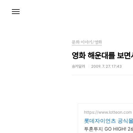
본문 바로가기
문화 이야기/영화
영화 해운대를 보면
숑카달려
2009. 7. 27. 17:43
https://www.lotteon.com
롯데자이언츠 공식몰,
투혼투지 GO HIGH!