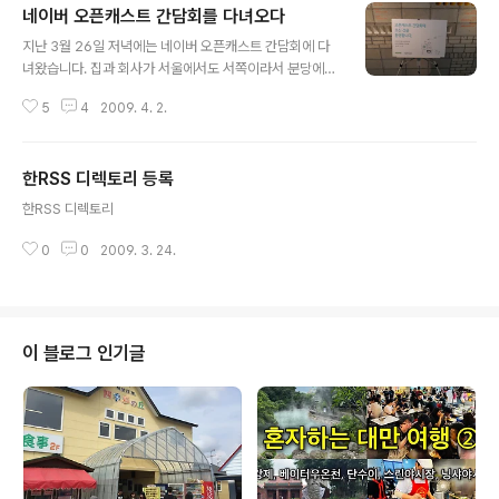
네이버 오픈캐스트 간담회를 다녀오다
글 내용
지난 3월 26일 저녁에는 네이버 오픈캐스트 간담회에 다
녀왔습니다. 집과 회사가 서울에서도 서쪽이라서 분당에
가는 기회가 거의 없는데 핑계대고 분당 구경도 했습니다.
5
4
2009. 4. 2.
NHN은 분당에 3군데로 오피스가 나뉘어 있는데 이날 행
사를 한 곳은 서현역 근처의 미래에셋 사옥. 이곳에 마케팅
&디자인 그룹이 있다는데 8층의 NHN 카페에서 네이버
한RSS 디렉토리 등록
오픈캐스트 간담회 행사를 진행했습니다. 뉴스캐스트를 도
글 내용
입하면서 지난 12월 15일에 오픈캐스트 베타 오픈이 시작
한RSS 디렉토리
되었는데 오는 4월 9일에 정식 오픈을 한답니다. 정식 오
픈하기 전에 베타캐스터에게 설명하고 의견을 듣는 자리였
0
0
2009. 3. 24.
습니다. 저는 오픈캐스트에 베타에 참여한 지는 얼마안되
었지만 사실 네이버 구경한번 가자는 차원으로 참석했습니
다. 이날 간담회 내용은 많은 분들이 이미 올려주..
이 블로그 인기글