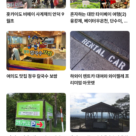
홋카이도 비에이 사계채의 언덕 9
혼자하는 대만 타이베이 여행(2)
월초
융캉제, 베이터우온천, 단수이, 스
린야시장, 닝샤야시장
여의도 맛집 정우 칼국수 보쌈
하와이 렌트카 대여와 와이켈레 프
리미엄 아웃렛