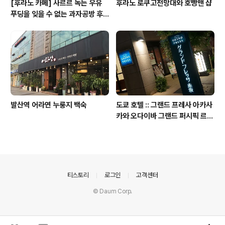
[후라노 카페] 사르르 녹는 우유
후라노 로쿠고전망대와 호빵맨 샵
푸딩을 잊을 수 없는 과자공방 후
라노 델리스
발산역 어라연 누룽지 백숙
도쿄 호텔 :: 그랜드 프레사 아카사
카와 오다이바 그랜드 퍼시픽 르
다이바
의안내
티스토리
로그인
고객센터
© Daum Corp.