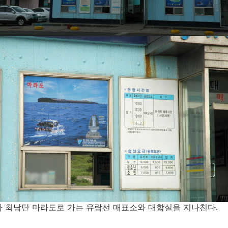
라 최남단 마라도로 가는 유람선 매표소와 대합실을 지나친다.