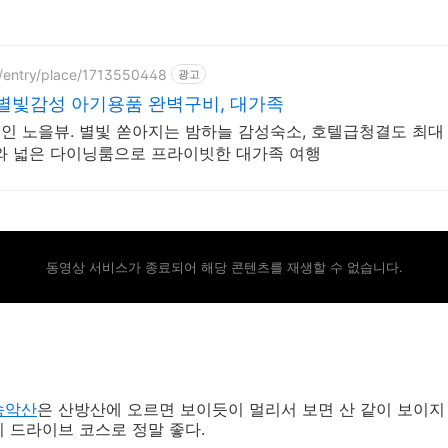
p/entry/place/1713550448
광고
별빛감성 아기용품 완벽구비, 대가족
인 노을뷰. 별빛 쏟아지는 밤하늘 감성숙소, 호텔급청결도 최대 
대와 넓은 다이닝룸으로 프라이빗한 대가족 여행
동영상 서비스가 종료되어 해당 콘텐츠를 재생할 수 없습니다.
송악산
은 산방산에 오르면 보이듯이 멀리서 보면 산 같이 보이지
 드라이브 코스로 정말 좋다.