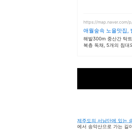
https://map.naver.com/
애월숲속 노을맛집, 
해발300m 중산간 탁트
복층 독채, 5개의 침
제주도의 서남단에 있는 
에서 송악산으로 가는 길이