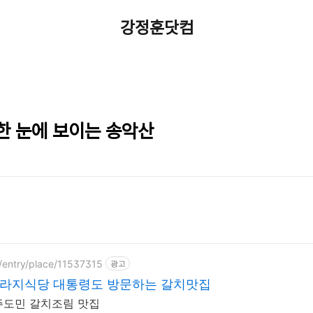
강정훈닷컴
한 눈에 보이는 송악산
/entry/place/11537315
광고
도라지식당 대통령도 방문하는 갈치맛집
주도민 갈치조림 맛집