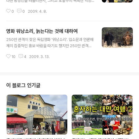
다면 황정민을 떠올리면서, 그리고 오달수의 독특한 억양
을 떠올리면서 영화관을 찾으면 도움이 될 것이다. 정통 스
0
0
2009. 4. 8.
릴러 매니아에게는 조금 약하다는 느낌을 가지게 할 것이
고, 스릴러 장르 영화가 잔인하다거나 무겁고 머리 아프다
고 생각하는 사람들에게는 부담없이 재미있게 볼 수 있는
영화 워낭소리, 늙는다는 것에 대하여
영화다. 탐정 추리극이라고 내세우고 있는데 그렇다고 깊
글 내용
은 추리력을 요구하는 영화도 아니다. 기본 틀거리는 탐정,
250만 관객이 찾은 독립영화 '워낭소리'. 입소문과 언론매
추리, 스릴러 등의 요소를 가지고 있지만 영화를 이끌어가
체의 집중적인 홍보 바람을 타기도 했지만 250만 관객은
는 3남자. 황정민, 류덕환, 오달수의 캐릭터가 밝고 재미있
웬만한 대단위 투자 영화 기준으로도 작은 숫자가 아니다.
게 표현되어서 영화도 긴장의 끈을 조였다 놓았다 하는 요
10
4
2009. 3. 13.
도대체 어떤 영화길래 하는 생각을 가지고 극장을 찾았다.
소로 작용한다. 특히 3명의 연기는 알아줄 수밖에 없다. 황
트랙터 농기계가 아닌 아직도 40년된 소를 데리고 다니며
정민, 류덕환은 언뜻 전혀 안어울릴 조..
농사를 짓는 할아버지와 할머니와 그 소의 이야기다. 영화
라고 특별한 시나리오를 가지고 있는 것은 아니고 말그대
로 다큐멘터리. 극장판 인간극장이라고 표현해도 될까. 영
이 블로그 인기글
화를 보면서 늙는다는 것에 생각해보았다. 할아버지, 할머
니와 40년된 소는 모두 늙고 기력이 쇠잔해지고 있었다.
모두가 늙는다. 사람도 소도. 영어 제목이 Old Partner이
던데 영화 내용상으로는 워낭소리보다 더 가슴에 와닿는
제목이지 않나 싶다. 돈의 가..