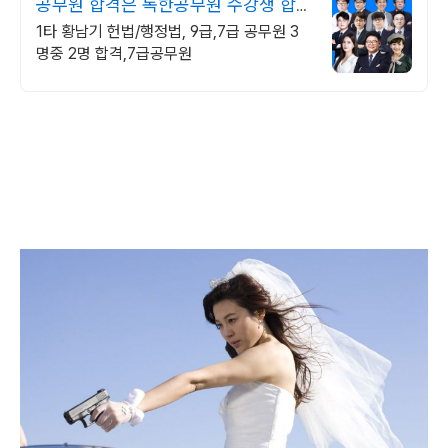
공무원 합격은 독한공무원 수강생 합격
률 71%
1타 황남기 헌법/행정법, 9급,7급 공무원 3
명중 2명 합격,7급공무원