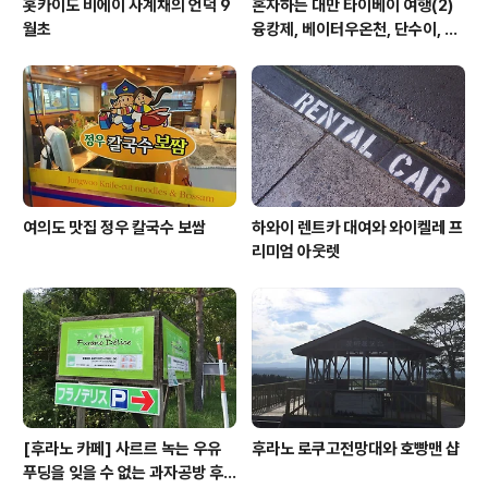
홋카이도 비에이 사계채의 언덕 9
혼자하는 대만 타이베이 여행(2)
월초
융캉제, 베이터우온천, 단수이, 스
린야시장, 닝샤야시장
여의도 맛집 정우 칼국수 보쌈
하와이 렌트카 대여와 와이켈레 프
리미엄 아웃렛
[후라노 카페] 사르르 녹는 우유
후라노 로쿠고전망대와 호빵맨 샵
푸딩을 잊을 수 없는 과자공방 후