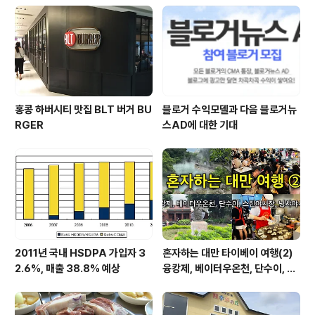
홍콩 하버시티 맛집 BLT 버거 BU
블로거 수익모델과 다음 블로거뉴
RGER
스AD에 대한 기대
2011년 국내 HSDPA 가입자 3
혼자하는 대만 타이베이 여행(2)
2.6%, 매출 38.8% 예상
융캉제, 베이터우온천, 단수이, 스
린야시장, 닝샤야시장