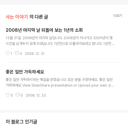
더보기
사는 이야기
의 다른 글
2008년 마지막 날 되돌아 보는 1년의 소회
글 내용
12월 31일. 2008년의 마지막 날입니다. 2008년이 지나가고 2009년이 몇
시간을 남겨두지 않게 되었습니다. 1년전으로 되돌아가보려고 합니다. 1년전 이
맘때는 논문 마무리 때문에 정신없었던 기억이 떠오릅니다. 그래서 그런지 블로
1
4
2008. 12. 31.
그를 뒤져봐도 한해를 마무리하는 글은 안보이고 논문을 마무리하고 새출발을
다짐하는 글만 있네요. 그때는 2008년에 많은 변화와 선택을 준비했었습니다.
하지만 1년이 지난 오늘 되돌이켜보니 1년 동안 특별한 변화나 새로운 선택은
좋은 일만 가득하세요
없었던 듯 싶습니다. 하지만 저에게 2008년은 다양한 시선으로 세상을 바라볼
글 내용
수 있는 기회가 주어진 한해였습니다. 2008년 한해동안 바다 건너간 여행이 8
좋은 일만 가득하시라는 메일을 받았습니다. 많은 분들 구경하세요. 좋은 일만
번입니다. 일본 2번(도쿄, 마쓰야마), 홍콩/마카오 2번, 동남아 크루즈(홍콩/하
가득하세요 View SlideShare presentation or Upload your own. (tag
이난/하..
s: 좋은일만)
0
0
2008. 12. 23.
이 블로그 인기글