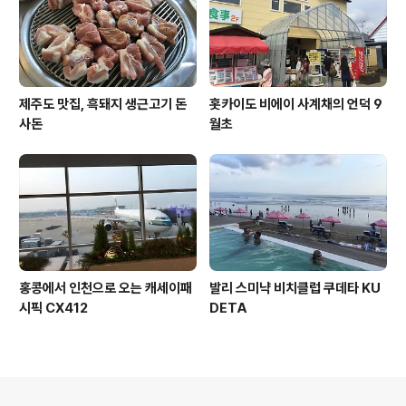
제주도 맛집, 흑돼지 생근고기 돈
홋카이도 비에이 사계채의 언덕 9
사돈
월초
홍콩에서 인천으로 오는 캐세이패
발리 스미냑 비치클럽 쿠데타 KU
시픽 CX412
DETA
의안내