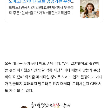
도미노! 스카이기프트 공공기관 우선구
매 대상기업
도미노! 관공서/기업/학교/단체-행사 맞춤제
작 주문-인쇄-출고/ 가격+품질+고객만족도
BEST/ 지금 바로 전화주세요!
요즘 대세는 누가 뭐니 해도 손담비다. '우리 결혼했어요' 출연이
큰 몫을 차지했겠지만 연말 각종 시상식마다 빼놓지 않는게 손담
비의 '미쳤어' 의자춤 패러디일 정도로 노래도 인기 절정이다. 게다
가 얼굴되지 몸매되지 말그래도 요즘 대세다. 그래서인지 CF에서
도 자주 볼 수 있다.