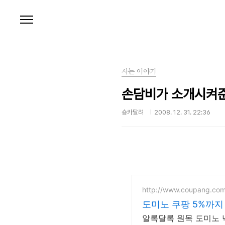
본문 바로가기
사는 이야기
손담비가 소개시켜
숑카달려
2008. 12. 31. 22:36
http://www.coupang.co
도미노 쿠팡 5%까지
알록달록 원목 도미노 