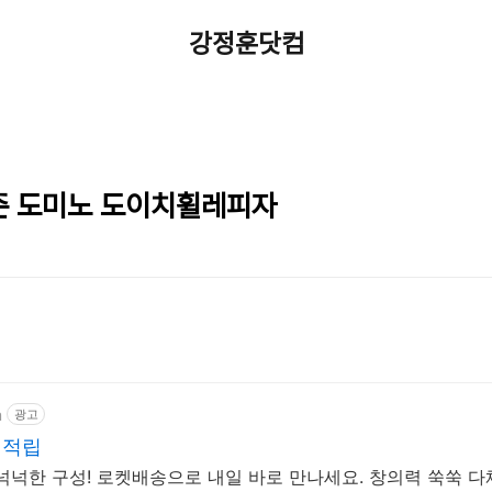
강정훈닷컴
준 도미노 도이치휠레피자
m
광고
 적립
넉넉한 구성! 로켓배송으로 내일 바로 만나세요. 창의력 쑥쑥 