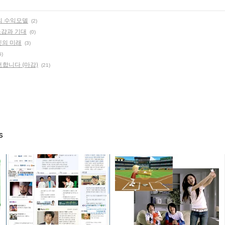
의 수익모델
(2)
 소감과 기대
(0)
넷의 미래
(3)
5)
합니다 (마감)
(21)
s