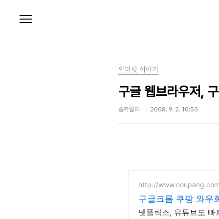
본문 바로가기
인터넷 이야기
구글 웹브라우저, 구글
숑카달려
2008. 9. 2. 10:53
http://www.coupang.co
구글크롬 쿠팡 와우회
넷플릭스, 유튜브도 빠