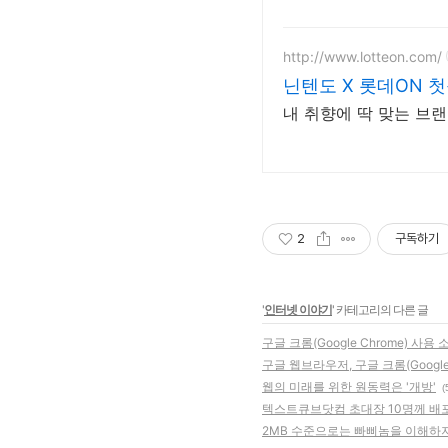
http://www.lotteon.com/
닌텐도 X 롯데ON 첫
내 취향에 딱 맞는 브
2
구독하기
'
인터넷 이야기
' 카테고리의 다른 글
구글 크롬(Google Chrome) 사용
구글 웹브라우저, 구글 크롬(Google 
웹의 미래를 위한 원동력은 '개방'
(
텍스트큐브닷컴 초대장 10명께 배포
2MB 수준으로는 빠삐놈을 이해하