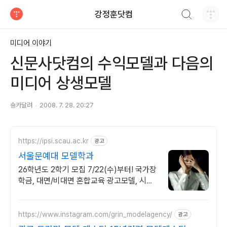
검색하기
강정훈닷컴
티스토리
미디어 이야기
신문사닷컴의 수익모델과 다음의
미디어 상생모델
숑카달려
2008. 7. 28. 20:27
https://ipsi.scau.ac.kr
광고
서울문예대 모델학과
26학년도 2학기 모집 7/22(수)부터! 국가장
학금, 대면/비대면 혼합교육 광고모델, 시니
어모델, 패션쇼디렉터 양성
https://www.instagram.com/grin_modelagency/
광고