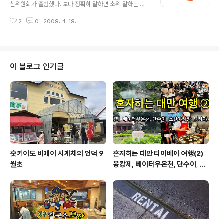
서 해임되었기 때문에 KBS 이사에서 해임시키는 모습은 차마 상상할 수 없었
신위원회가 출범했다. 보다 정확히 말하면 소위 말하는 전
다. 공영방송 KBS..
문가들과 업계 사람들이 많은 관심을 보내고 있다. 일반 시
2
0
2008. 4. 18.
민들 입장에서는 행정기구가 개편되었고 그 조직과 인사를
둘러싸고 논란이 있었다는 정도로 다가온다. 하지만 조금
관심을 가지고 살펴보면 방송통신위원회는 일반 시민들의
생활에 너무나도 밀접한 영향을 끼치는 것을 알 수 있다. 그
래서 나도 단순하고 기본적인 2가지 부탁을 드리고 싶다.
이 블로그 인기글
방송의 사회적 영향력은 강력하다. 웬만한 드라마 시청률
인 20%의 의미는 5천 만명 인구중에 1천 만명이 한 순간
한 화면을 보고 있다는 얘기다. PD, 기자, 작가, 아나운서의
생각과 말이 1천 만 이상의 대중들에게 실시간으로 전파된
다. 가족들은 TV를 보면서 식..
홋카이도 비에이 사계채의 언덕 9
혼자하는 대만 타이베이 여행(2)
월초
융캉제, 베이터우온천, 단수이, 스
린야시장, 닝샤야시장