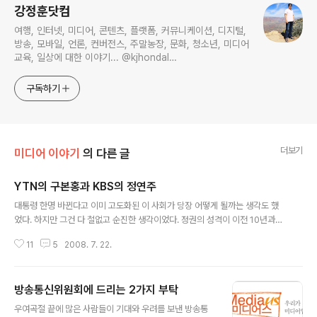
강정훈닷컴
여행, 인터넷, 미디어, 콘텐츠, 플랫폼, 커뮤니케이션, 디지털,
방송, 모바일, 언론, 컨버전스, 주말농장, 문화, 청소년, 미디어
교육, 일상에 대한 이야기... @kjhondal
https://www.youtube.com/@kjhondal
구독하기
더보기
미디어 이야기
의 다른 글
YTN의 구본홍과 KBS의 정연주
글 내용
대통령 한명 바뀐다고 이미 고도화된 이 사회가 당장 어떻게 될까는 생각도 했
었다. 하지만 그건 다 철없고 순진한 생각이었다. 정권의 성격이 이전 10년과는
너무나 다르다는 걸 잠시 잊었던 것이다. 김대중, 노무현 시대는 사회의 한쪽에
11
5
2008. 7. 22.
쌓여 있는 기득권을 해체시키려고 노력했지만 이명박 정권과 기득권 세력은 쟁
취한 권력을 최대한 행사해서 기득권을 강화하고 지키려고 하는 큰 차이점이 있
는 것을 요즘 절실히 깨닫고 있다. KBS 신태섭 이사의 2번에 걸친 해임과정은
방송통신위원회에 드리는 2가지 부탁
70~80년대 그때 그 시절 힘의 시대를 연상케 한다. KBS 이사를 그만두지 않
글 내용
는다고 엉뚱한 핑계를 갖다붙여서 대학교수를 해임되게 만들고, 그렇게 대학에
우여곡절 끝에 많은 사람들이 기대와 우려를 보낸 방송통