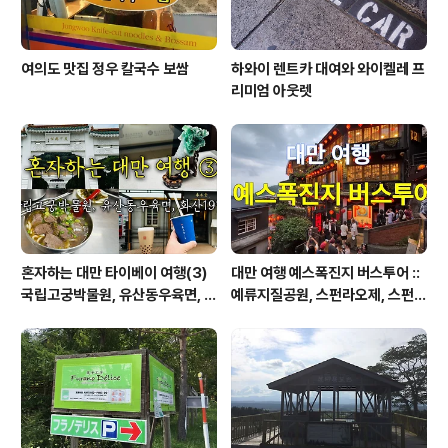
여의도 맛집 정우 칼국수 보쌈
하와이 렌트카 대여와 와이켈레 프
리미엄 아웃렛
혼자하는 대만 타이베이 여행(3)
대만 여행 예스폭진지 버스투어 ::
국립고궁박물원, 유산동우육면, 화
예류지질공원, 스펀라오제, 스펀폭
산1914창의문화원구
포, 진과스, 지우펀