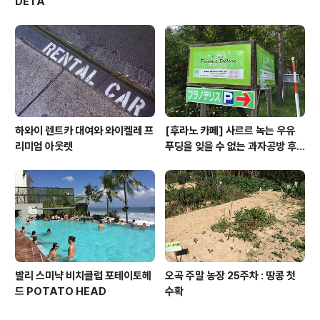
DETA
하와이 렌트카 대여와 와이켈레 프
[후라노 카페] 사르르 녹는 우유
리미엄 아웃렛
푸딩을 잊을 수 없는 과자공방 후
라노 델리스
발리 스미냑 비치클럽 포테이토헤
오곡 주말 농장 25주차 : 땅콩 첫
드 POTATO HEAD
수확