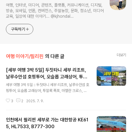
여행, 인터넷, 미디어, 콘텐츠, 플랫폼, 커뮤니케이션, 디지털,
방송, 모바일, 언론, 컨버전스, 주말농장, 문화, 청소년, 미디어
교육, 일상에 대한 이야기... @kjhondal
https://www.youtube.com/@kjhondal
구독하기
더보기
여행 이야기/필리핀
의 다른 글
[세부 여행 3박 5일] 두짓타니 세부 리조트,
날루수안섬 호핑투어, 오슬롭 고래상어, 투말
글 내용
록 폭포, 마젤란 크로스, 산페드로 요새, 시라
세부 여행 3박 5일 :: 두짓타니 세부 리조트, 날루수안섬 호
오 픽
핑투어, 오슬롭 고래상어, 투말록 폭포, 마젤란 크로스, 산
페드로 요새, 시라오 픽토리얼 가든, 탑스힐 전망대 00:26
3
2
2025. 7. 9.
1일차, 인천국제공항 2여객터미널 01:16 두짓타니 막탄
세부 리조트 09:17 2일차, 날루수안섬 호핑투어 14:46
노아 스파 15:41 라니카이 씨사이드 레스토랑 16:41 3일
인천에서 필리핀 세부로 가는 대한항공 KE61
차, 새벽 2시 30분, 오슬롭 고래상어 21:55 오슬롭 투말
록 폭포 25:44 오슬롭 원숭이 와칭 28:25 7107 레스토
5, HL7533, B777-300
글 내용
랑 29:21 4일차, 두짓타니 막탄 리조트 앞 29:37 오이스