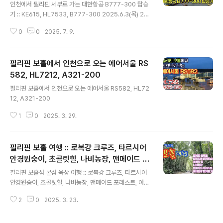
인천에서 필리핀 세부로 가는 대한항공 B777-300 탑승
터 베이 씨푸드 레스토랑 30:23 마젤란 크로스 31:23 산
기 :: KE615, HL7533, B777-300 2025.6.3(목) 20:
페드로 요새 33:28 아얄라 쇼핑몰 35:50 시라오 픽토리
05 인천 출발, 23:30 필리핀 세부 막탄 국제공항 도착 0
얼 가든 37:01 탑스힐 전..
0
0
2025. 7. 9.
1:01 인천국제공항 2 여객터미널 - 마티나 라운지 02:30
KE615, HL7533, B777-300 07:10 이륙 09:37 착륙
필리핀 보홀에서 인천으로 오는 에어서울 RS
582, HL7212, A321-200
글 내용
필리핀 보홀에서 인천으로 오는 에어서울 RS582, HL72
12, A321-200
1
0
2025. 3. 29.
필리핀 보홀 여행 :: 로복강 크루즈, 타르시어
안경원숭이, 초콜릿힐, 나비농장, 맨메이드 포
글 내용
레스트, 아바탄강 반딧불 투어
필리핀 보홀섬 본섬 육상 여행 :: 로복강 크루즈, 타르시어
안경원숭이, 초콜릿힐, 나비농장, 맨메이드 포레스트, 아바
탄강 반딧불 투어리조트가 많은 알로나비치에서 로복강 크
2
0
2025. 3. 23.
루즈까지 자동차로 40분그 다음은 자동차로 10~20분 정
도씩 거리다.타르시어 안경원숭이