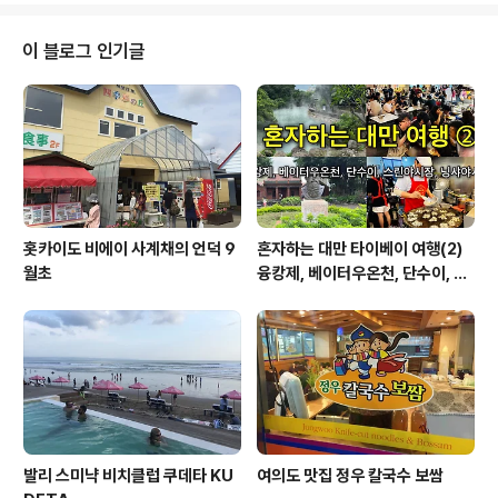
이 블로그 인기글
홋카이도 비에이 사계채의 언덕 9
혼자하는 대만 타이베이 여행(2)
월초
융캉제, 베이터우온천, 단수이, 스
린야시장, 닝샤야시장
발리 스미냑 비치클럽 쿠데타 KU
여의도 맛집 정우 칼국수 보쌈