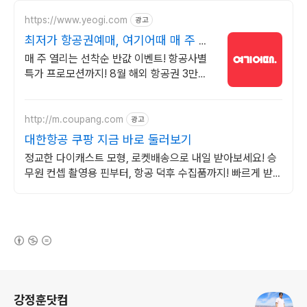
https://www.yeogi.com
광고
최저가 항공권예매, 여기어때 매 주 선
착순 항공권 반값!
매 주 열리는 선착순 반값 이벤트! 항공사별
특가 프로모션까지! 8월 해외 항공권 3만원
즉시 할인! 놓치지 말고 미리 여행 준비하세
요!
http://m.coupang.com
광고
대한항공 쿠팡 지금 바로 둘러보기
정교한 다이캐스트 모형, 로켓배송으로 내일 받아보세요! 승
무원 컨셉 촬영용 핀부터, 항공 덕후 수집품까지! 빠르게 받아
보세요.
(새창열림)
로그 정보
강정훈닷컴