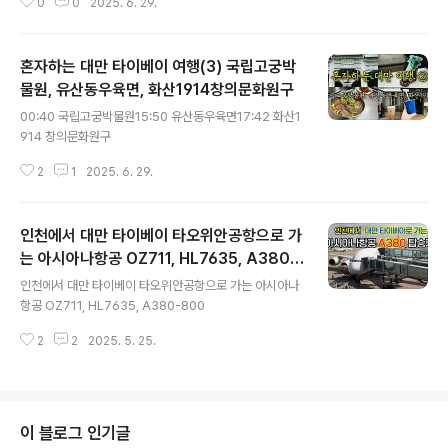
0
0
2025. 6. 29.
진지S+폭포 야경투어 :: 타이페이 00:30 (오전 9시 50
분) 타이베이메인역 M4 지하 집합 01:10 예류지질공원
(60~70분) 06:17 스펀 (50~60분) 08:30 스펀폭포 (5
혼자하는 대만 타이베이 여행(3) 국립고궁박
0~60분) 10:15 진과스 (60~70분 ) 12:43 지우펀 (120
~130분)
물원, 유산동우육면, 화산1914창의문화원구
글 내용
00:40 국립고궁박물원15:50 유산동우육면17:42 화산1
914 창의문화원구
2
1
2025. 6. 29.
인천에서 대만 타이베이 타오위안공항으로 가
는 아시아나항공 OZ711, HL7635, A380-
글 내용
800
인천에서 대만 타이베이 타오위안공항으로 가는 아시아나
항공 OZ711, HL7635, A380-800
2
2
2025. 5. 25.
이 블로그 인기글