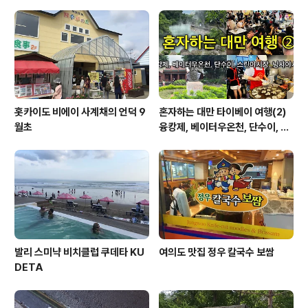
홋카이도 비에이 사계채의 언덕 9
혼자하는 대만 타이베이 여행(2)
월초
융캉제, 베이터우온천, 단수이, 스
린야시장, 닝샤야시장
발리 스미냑 비치클럽 쿠데타 KU
여의도 맛집 정우 칼국수 보쌈
DETA