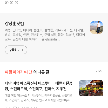
(새창열림)
로그 정보
강정훈닷컴
여행, 인터넷, 미디어, 콘텐츠, 플랫폼, 커뮤니케이션, 디지털,
방송, 모바일, 언론, 컨버전스, 주말농장, 문화, 청소년, 미디어
교육, 일상에 대한 이야기... @kjhondal
https://www.youtube.com/@kjhondal
구독하기
더보기
여행 이야기/대만
의 다른 글
대만 여행 예스폭진지 버스투어 :: 예류지질공
원, 스펀라오제, 스펀폭포, 진과스, 지우펀
글 내용
대만 여행 예스폭진지 버스투어 :: 예류지질공원, 스펀라오
제, 스펀폭포, 진과스, 지우펀 인디고 트래블 대만 https://
www.indigotravel.co.kr/shop_view/?idx=38 예스