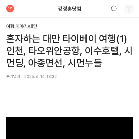
검색하기
강정훈닷컴
티스토리
여행 이야기/대만
혼자하는 대만 타이베이 여행(1)
인천, 타오위안공항, 이수호텔, 시
먼딩, 아종면선, 시먼누들
숑카달려
2025. 6. 16. 13:32