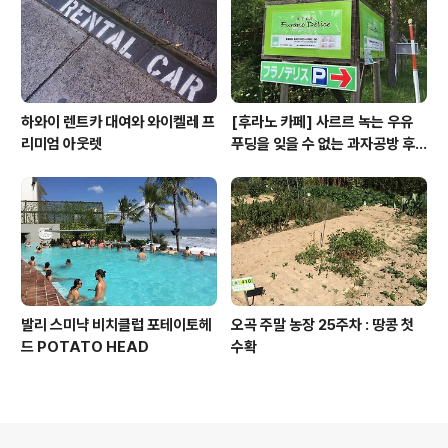
하와이 렌트카 대여와 와이켈레 프
[후라노 카페] 사르르 녹는 우유
리미엄 아웃렛
푸딩을 잊을 수 없는 과자공방 후
라노 델리스
발리 스미냑 비치클럽 포테이토헤
오곡 주말 농장 25주차 : 땅콩 첫
드 POTATO HEAD
수확