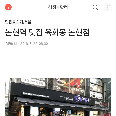
검색하기
강정훈닷컴
티스토리
맛집 이야기/서울
논현역 맛집 육화몽 논현점
숑카달려
2018. 5. 24. 08:30