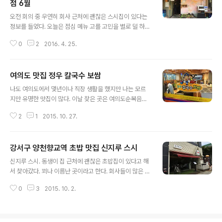
보지 못했다. 유명한 곳이지만 실내가 특별나지는 않다. 기
점 6월
글 내용
본 세팅도 여느 중국집과 다르지 않다.그리 고급스러운 느
오전 회의 중 우연히 회사 근처에 괜찮은 스시집이 있다는
낌이 들지 않는다. 코스요리는 비싸니까 패스 메뉴판 가성
정보를 들었다. 오늘은 점심 메뉴 고를 고민을 별로 덜 하고
비 짱인 군만두일반 중국집의 군만두가 아니라 직접 주방
식당을 찾았다. 가게 이름은 기억나지 않는데 대략 위치만
에서 수제로 만든 진짜 군만두만두 속에 육즙이 느껴지기
0
2
2016. 4. 25.
기억하고 찾았다. 상암동 4단지 상가에 있는 식당가 중간
도 했다. 멘보샤面包(빵),虾(새우), MianB..
에 있다. 겉에서 본 상호는 1665 마포구 상암동 초밥전문
점 6월. 정확한 가게 이름은 아직 모르겠다. 인터넷 찾아보
여의도 맛집 정우 칼국수 보쌈
면 1665 라고 하는 곳도 있고, 초밥전문점 6월 이라고 하
글 내용
는 곳도 있다. 메뉴판. 가격은 싸지 않다. 초밥 얘기를 듣고
나도 여의도에서 몇년이나 직장 생활을 했지만 나는 모르
찾았는데 모든초밥이 9pc가 기준이다. 샐러드와 소우동이
지만 유명한 맛집이 많다. 이날 찾은 곳은 여의도순복음교
있다고 해도 9pc면 성인 남자 배를 채울 수 있을 지 의문이
회와 켄싱턴 호텔 인근에 있는 정우빌딩 지하에 있는 정우
어서 한참을 고민했다. 서빙해주는 사장님께 뭘 먹어야 하
2
1
2015. 10. 27.
칼국수보쌈. 여의도 서쪽 국회의사당 쪽에서도 켄싱턴 호
냐고 물으니 2만원짜리 스시정식을 많이 먹는다고 한다.
텔 쪽의 사무실이 많은 빌딩가를 헤매다가 정우빌딩이라는
점심 한끼에..
곳의 지하로 갔는데 어느 식당 한곳에 이렇게 줄이 쫘악 서
강서구 양천향교역 초밥 맛집 신지루 스시
있다. 여의도백화점 지하의 진주집 처럼 정우빌딩 지하도
글 내용
정우칼국수보쌈이 점령한 것처럼 느껴졌다. 평일 점심시간
신지루 스시. 동생이 집 근처에 괜찮은 초밥집이 있다고 해
이어서 그런지 모르겠지만 직장들로 인산인해. 한쪽에는
서 찾아갔다. 꾀나 이름난 곳이라고 한다. 회사들이 많은 곳
보쌈의 유래가 소개되어 있다. 보쌈과 칼국수가 주메뉴인
에 있어야할 분위기인데 위치가 다소 쌩뚱 맞은 곳에 있지
듯 싶다. 식당 입구에 주방이 있는데 계속 보쌈과 김치를 썰
0
3
2015. 10. 2.
만 맛집은 맛집이었다. 바 형식으로 먹을 수 있는 곳도 있고
어서 나른다. 보쌈 대자. 대자라고 하기에는 양이 그리 많지
주변으로 테이블도 있다. 그리 크지는 않다. 11시30분부터
않다. 정우보쌈칼국수의 보쌈의 진미는 보쌈..
3시까지는 런치메뉴가 판매된다. 나는 샐러드, 초밥 5종
류, 오니기리(일본식 주먹밥), 미니면요리(소바 또는 우동)