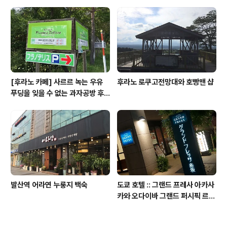
[후라노 카페] 사르르 녹는 우유
후라노 로쿠고전망대와 호빵맨 샵
푸딩을 잊을 수 없는 과자공방 후
라노 델리스
발산역 어라연 누룽지 백숙
도쿄 호텔 :: 그랜드 프레사 아카사
카와 오다이바 그랜드 퍼시픽 르
다이바