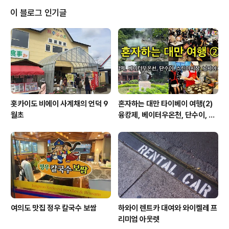
로 구성된 런치세트를 선택했다. 단무지와 장국은 기본으
이 블로그 인기글
로 세팅되고, 첫 메뉴인 샐러드가 나왔다. 오니기리와 초밥.
초밥은 확실히 그냥 싸구려 초밥집과는 다르다. 밥 위에 올
려진 회가 싱싱하고 두텁다. 오랫만에 스시다운 스시를 먹
어봤다. 오니기리도 색다르다. 그냥 쌀밥에 김을 싼게 아니
라 독특하게 양념을 ..
홋카이도 비에이 사계채의 언덕 9
혼자하는 대만 타이베이 여행(2)
월초
융캉제, 베이터우온천, 단수이, 스
린야시장, 닝샤야시장
여의도 맛집 정우 칼국수 보쌈
하와이 렌트카 대여와 와이켈레 프
리미엄 아웃렛