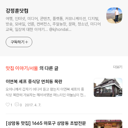
강정훈닷컴
여행, 인터넷, 미디어, 콘텐츠, 플랫폼, 커뮤니케이션, 디지털,
방송, 모바일, 언론, 컨버전스, 주말농장, 문화, 청소년, 미디어
교육, 일상에 대한 이야기... @kjhondal
https://www.youtube.com/@kjhondal
구독하기
더보기
맛집 이야기/서울
의 다른 글
이연복 셰프 중식당 연희동 목란
글 내용
오마니께서 갑자기 어디서 듣고 왔는지 이연복 셰프의 중
식당 목란에 가보자는 해서어엿븐 며느리인 마눌님이 전화
수백번 걸어서 주말 저녁에 예약을 했다.연희동에 있는 식
1
0
2017. 4. 7.
당들이 대부분 그렇듯이 일반 가정집을 개조한 형태다 유
명한 이연복 셰프의 중식당 목란토요일 오후 5시에 예약을
하고 시간을 딱 맞춰서 갔는데15분 전부터 이연복 셰프가
[상암동 맛집] 1665 마포구 상암동 초밥전문
손님들과 사진을 찍어준다고 한다.나는 주차하고 가느라서