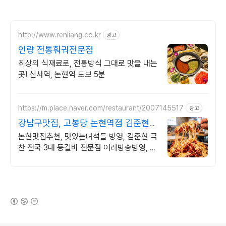
http://www.renliang.co.kr
광고
인량 전통훠궈전문점
최상의 식재료로, 전통방식 그대로 맛을 내는
곳! 신사역, 논현역 도보 5분
https://m.place.naver.com/restaurant/2007145517
광고
강남구맛집, 고봉당 논현역점 김준현
극찬 전국 3대등갈비
논현맛집추천, 맛있는녀석들 방영, 김준현 극
찬 전국 3대 등갈비 전문점 여러방송방영, 전
세계에서 찾아오는 지구촌 단위 세계음식 등
갈비맛집
(새창열림)
로그 정보