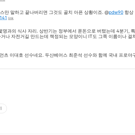
보스만 말하고 끝나버리면 그것도 골치 아픈 상황이죠. @
pdw90
항상 
/141
link
 몇명과의 식사 자리. 상반기는 정부에서 푼돈으로 버텼는데 4분기, 
파거나 자전거길 만드는데 책정되는 모양이니 IT도 그쪽 이름이나 걸
츠 이대호 선수네요. 두산베어스 최준석 선수와 함께 국내 프로야
기