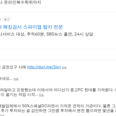
 박사 온라인복수학위까지
r
광고
커 해킹검사 스파이앱 탐지 전문
서비스 대상, 추적60분, SBS뉴스 출연, 24시 상담
통한 금전요구 사례
http://durl.me/34ri
link
네요...
link
 올려달라고 요청했는데 이제서야 어디선가 중고PC 한대를 가져왔다.
드 옮기는 작업 시작...
link
발업체에서 50%스페셜DC라면서 가져온 견적이 가관이다. 물론 그
나 추가 투자되는 걸 감안하면 그만큼 투자해서 본전 뽑으려면 몇년을
link