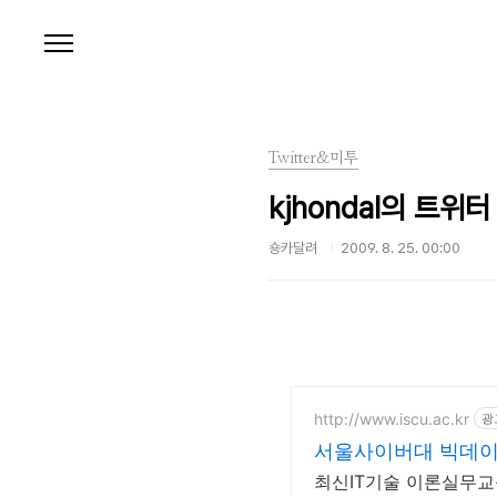
본문 바로가기
Twitter&미투
kjhondal의 트위터
숑카달려
2009. 8. 25. 00:00
http://www.iscu.ac.kr
광
서울사이버대 빅데이터
최신IT기술 이론실무교