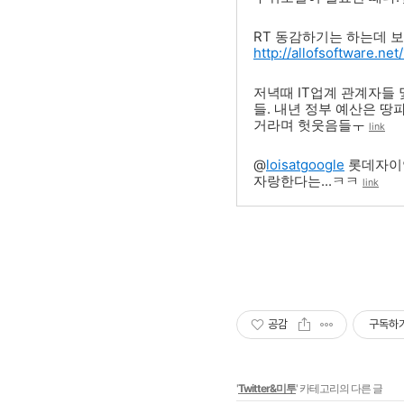
RT 동감하기는 하는데 
http://allofsoftware.net
저녁때 IT업계 관계자들
들. 내년 정부 예산은 땅
거라며 헛웃음들ㅜ
link
@
loisatgoogle
롯데자이언
자랑한다는...ㅋㅋ
link
공감
구독하
'
Twitter&미투
' 카테고리의 다른 글