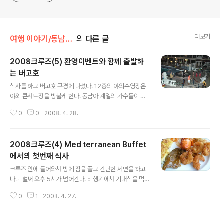
더보기
여행 이야기/동남아 크루즈 (홍콩, 하롱베이,하이난)
의 다른 글
2008크루즈(5) 환영이벤트와 함께 출발하
는 버고호
글 내용
식사를 하고 버고호 구경에 나섰다. 12층의 야외수영장은
야외 콘서트장을 방불케 한다. 동남아 계열의 가수들이 귀
에 들어본 듯한 팝송들을 부르고 구경나온 사람들은 옆에
0
0
2008. 4. 28.
서 간이 게임을 한다. 어려운 건 아니고 링 던지기, 주사위
게임 같은 간단한 게임들인데 몇개 이상 통과되면 도장을
찍어서 기념품도 받을 수 있다. 그러는 사이에 크루즈가 출
2008크루즈(4) Mediterranean Buffet
발한다. 얼마전부터 기적소리가 몇번 들려서 잘은 몰랐지
만 어느덧 해가 넘어가고 홍콩 시내가 옆으로 지나가고 있
에서의 첫번째 식사
글 내용
는 모습을 보면서 배가 움직인다는 걸 느낀다.
크루즈 안에 들어와서 방에 짐을 풀고 간단한 세면을 하고
나니 벌써 오후 5시가 넘어간다. 비행기에서 기내식을 먹
긴 했지만 사실상 점심을 굶은 것과 마찬가지고 크루즈 구
0
1
2008. 4. 27.
경하기도 전에 배가 고프다는 신호가 날아온다. 방에 놓인
네비게이터를 보니까 Mediterranean Buffet라는 곳에
서 무료로 식사를 할 수 있다. 버고호 안에는 10개 정도의