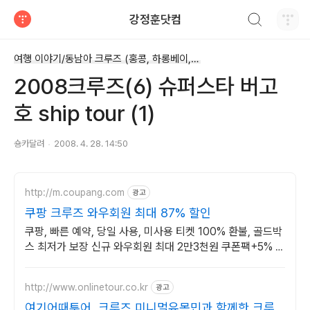
검색하기
강정훈닷컴
티스토리
여행 이야기/동남아 크루즈 (홍콩, 하롱베이,하이난)
2008크루즈(6) 슈퍼스타 버고
호 ship tour (1)
숑카달려
2008. 4. 28. 14:50
http://m.coupang.com
광고
쿠팡 크루즈 와우회원 최대 87% 할인
쿠팡, 빠른 예약, 당일 사용, 미사용 티켓 100% 환불, 골드박
스 최저가 보장 신규 와우회원 최대 2만3천원 쿠폰팩+5% 추
가적립 혜택! 여행도 이제 쿠팡에서!
http://www.onlinetour.co.kr
광고
여기어때투어, 크루즈 미니멀유목민과 함께한 크루