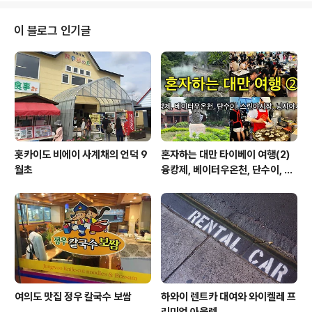
식당, 레스토랑이 있는데 보통 끼니마다 3개의 식당 가운
데 한 곳을 무료로 이용할 수 있고, 나머지는 유료다. 무료
이 블로그 인기글
식당에서도 쥬스를 제외한 음료나 주류, 생과일 쥬스등은
유료다. 여행사의 안내문에 1일 6끼의 식사라고 되어 있는
데 기본 아침, 점심, 저녁 3끼가 있고, 새벽 Early Riser,
모닝티나 애프터눈티, 야식으로 나뉘어서 간단하게 요기와
차를 ..
홋카이도 비에이 사계채의 언덕 9
혼자하는 대만 타이베이 여행(2)
월초
융캉제, 베이터우온천, 단수이, 스
린야시장, 닝샤야시장
여의도 맛집 정우 칼국수 보쌈
하와이 렌트카 대여와 와이켈레 프
리미엄 아웃렛