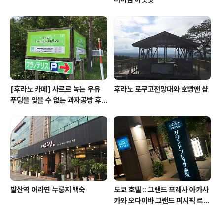
[후라노 카페] 사르르 녹는 우유
후라노 로쿠고전망대와 호빵맨 샵
푸딩을 잊을 수 없는 과자공방 후
라노 델리스
발산역 어라연 누룽지 백숙
도쿄 호텔 :: 그랜드 프레사 아카사
카와 오다이바 그랜드 퍼시픽 르
다이바